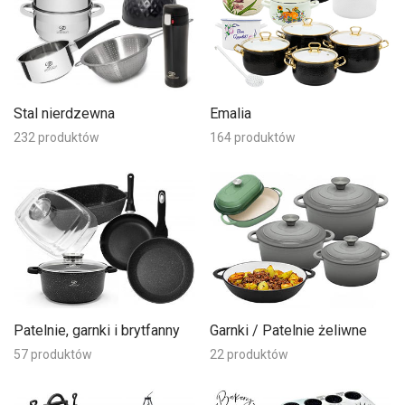
Stal nierdzewna
Emalia
232 produktów
164 produktów
Patelnie, garnki i brytfanny
Garnki / Patelnie żeliwne
57 produktów
22 produktów